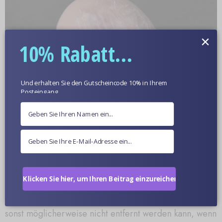
×
10% Rabatt...
Und erhalten Sie den Gutscheincode 10% in Ihrem
Posteingang.
Vorsicht
TPE-Fleckenentfernungscremes sind auf Ölbasis und
bei der Verwendung sollten Handschuhe getragen
werden.
Klicken Sie hier, um Ihren Beitrag einzureichen.
Flecken müssen sofort behandelt werden, da der Fleck
sonst möglicherweise nicht entfernt werden kann, wenn