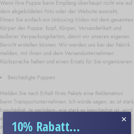
Wenn Ihre Puppe beim Empfang überhaupt nicht wie auf
dem abgebildeten Foto oder der Website aussieht,
filmen Sie einfach ein Unboxing-Video mit dem gesamten
Körper der Puppe: Kopf, Körper, Versandetikett und
äußerer Verpackungskarton, damit wir unseren eigenen
Bericht erstellen können. Wir werden uns bei der Fabrik
melden, mit ihnen und dem Versandunternehmen
Rücksprache halten und einen Ersatz für Sie organisieren.
Beschädigte Puppen
Melden Sie nach Erhalt Ihres Pakets eine Reklamation
beim Transportunternehmen. Ich würde sagen, es ist stark
beschädigt. Je nachdem, wie stark es beschädigt ist, wird
×
ein Ersatz organisiert. Wenn der Schaden gering ist,
10% Rabatt...
stellen wir Ihnen ein Kit zur Reparatur des Artikels zur