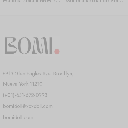
Muñeca sexual BBW realista
Muñeca sexual de Selena Gomez
8913 Glen Eagles Ave. Brooklyn,
Nueva York 11210
(+01)-631-672-0993
bomidoll@xoxdoll.com
bomidoll.com