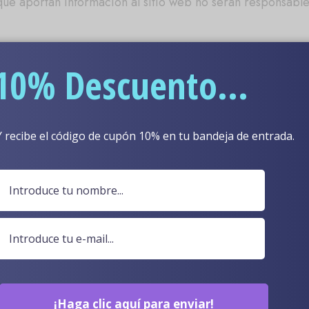
que aportan información al sitio web no serán responsabl
ponibles únicamente para nuevos usuarios. BomiDoll Store 
10% Descuento...
 libre de daños o defectos del fabricante y de declaracio
dor ni ante ninguna otra persona por lesiones, pérdidas o
Y recibe el código de cupón 10% en tu bandeja de entrada.
ías legales ejercidas, incluida la negligencia o la respon
as compras, por lo que cualquier pedido que salga de nu
de la jurisdicción local de la ley para su procesamiento 
e no presentará ninguna disputa/reclamo/devolución de c
tarjeta de crédito como fraude, especialmente si no se r
solver o aclarar el asunto.
¡Haga clic aquí para enviar!