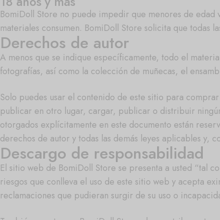
18 años y más
BomiDoll Store no puede impedir que menores de edad visit
materiales consumen. BomiDoll Store solicita que todas l
Derechos de autor
A menos que se indique específicamente, todo el material q
fotografías, así como la colección de muñecas, el ensambl
Solo puedes usar el contenido de este sitio para comprar 
publicar en otro lugar, cargar, publicar o distribuir ning
otorgados explícitamente en este documento están reserva
derechos de autor y todas las demás leyes aplicables y, c
Descargo de responsabilidad
El sitio web de BomiDoll Store se presenta a usted “tal com
riesgos que conlleva el uso de este sitio web y acepta ex
reclamaciones que pudieran surgir de su uso o incapacidad