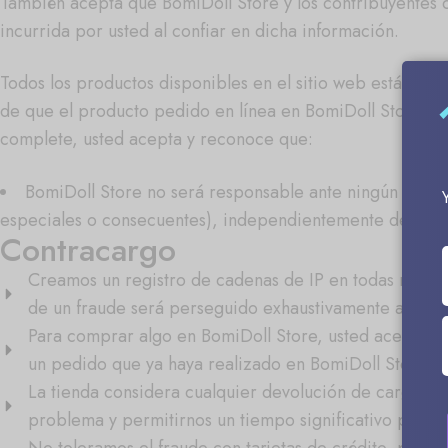
También acepta que BomiDoll Store y los contribuyentes 
incurrida por usted al confiar en dicha información.
Todos los productos disponibles en el sitio web están dis
de que el producto pedido en línea en BomiDoll Store esté
complete, usted acepta y reconoce que:
BomiDoll Store no será responsable ante ningún compra
especiales o consecuentes), independientemente de las teor
Contracargo
Creamos un registro de cadenas de IP en todas nuestr
de un fraude será perseguido exhaustivamente a través 
Para comprar algo en BomiDoll Store, usted acepta qu
un pedido que ya haya realizado en BomiDoll Store.
La tienda considera cualquier devolución de cargo de 
problema y permitirnos un tiempo significativo para re