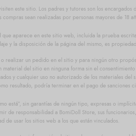
en este sitio. Los padres y tutores son los encargados de 
as compras sean realizadas por personas mayores de 18 añ
ue aparece en este sitio web, incluida la prueba escrita, e
aje y la disposición de la página del mismo, es propiedad
o realizar un pedido en el sitio y para ningún otro propós
ún material del sitio en ninguna forma sin el consentimien
dos y cualquier uso no autorizado de los materiales del s
omo resultado, podría terminar en el pago de sanciones ci
o está”, sin garantías de ningún tipo, expresas o implícitas
imir de responsabilidad a BomiDoll Store, sus funcionarios
 de usar los sitios web a los que están vinculados.