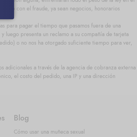
xcepción alguna, enfrentarán todo el peso de la ley en el
onado con el fraude, ya sean negocios, honorarios
fas para pagar el tiempo que pasamos fuera de una
e y luego presenta un reclamo a su compañía de tarjeta
 pedido) o no nos ha otorgado suficiente tiempo para ver,
os adicionales a través de la agencia de cobranza externa
ico, el costo del pedido, una IP y una dirección
es
Blog
Cómo usar una muñeca sexual