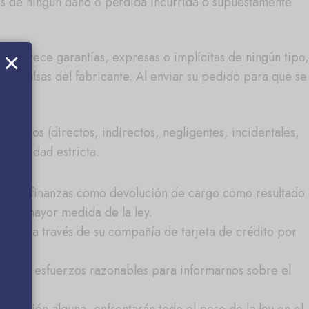
es de ningún daño o pérdida incurrida o supuestamente
×
no ofrece garantías, expresas o implícitas de ningún tipo,
nes falsas del fabricante. Al enviar su pedido para que se
 daños (directos, indirectos, negligentes, incidentales,
sabilidad estricta.
estras finanzas como devolución de cargo como resultado
en la mayor medida de la ley.
argo a través de su compañía de tarjeta de crédito por
ealizan esfuerzos razonables para informarnos sobre el