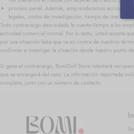
No toleramos el fraude con tarjetas de crédito, por lo
proceso penal. Además, emprenderemos acciones legal
legales, costos de investigación, tiempo de inactivid
Todo contracargo descuidado le cuesta tiempo a los empl
actividad comercial normal. Por lo tanto, usted acepta q
por una situación falsa que va en contra de nuestros térm
confirmar e investigar la situación desde nuestro punto de
Si gana el contracargo, BomiDoll Store intentará recuper
que se encargará del caso. La información reportada incl
completa, junto con un número de contacto.
I
So