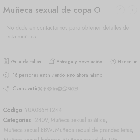
Muñeca sexual de copa O
No dude en contactarnos para obtener detalles de
esta muñeca.
Guia de tallas
Entrega y devolución
Hacer una
16
personas
están viendo esto ahora mismo
Compartir
Código:
YUA086HT244
Categorías:
2409
,
Muñeca sexual asiática
,
Muñeca sexual BBW
,
Muñeca sexual de grandes tetas
,