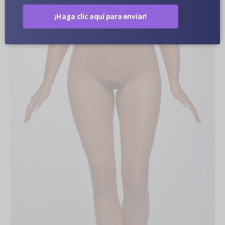
Fotos De Muñecas En Primer Plano
¡Haga clic aquí para enviar!