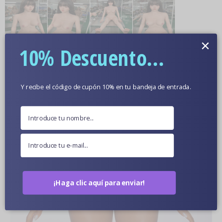
×
10% Descuento...
Más información
Color De Piel Opcional
Y recibe el código de cupón 10% en tu bandeja de entrada.
Fotos De Muñecas En Primer Plano
¡Haga clic aquí para enviar!