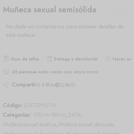
Muñeca sexual semisólida
No dude en contactarnos para obtener detalles de
esta muñeca.
Guia de tallas
Entrega y devolución
Hacer una
26
personas
están viendo esto ahora mismo
Compartir
Código:
ZLX170HS114
Categorías:
170cm-180cm
,
2409
,
Muñeca sexual asiática
,
Muñeca sexual desnuda
,