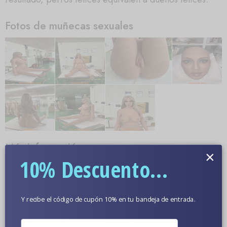
Fotos de muñecas sexuales
Más información
×
10% Descuento...
Color De Piel Opcional
Y recibe el código de cupón 10% en tu bandeja de entrada.
Fotos De Muñecas En Primer Plano