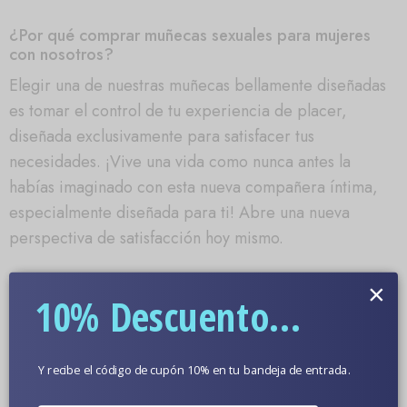
¿Por qué comprar muñecas sexuales para mujeres
con nosotros?
Elegir una de nuestras muñecas bellamente diseñadas
es tomar el control de tu experiencia de placer,
diseñada exclusivamente para satisfacer tus
necesidades. ¡Vive una vida como nunca antes la
habías imaginado con esta nueva compañera íntima,
especialmente diseñada para ti! Abre una nueva
perspectiva de satisfacción hoy mismo.
Fotos de muñecas sexuales
×
10% Descuento...
Y recibe el código de cupón 10% en tu bandeja de entrada.