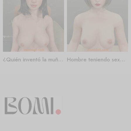
¿Quién inventó la muñeca sexual?
Hombre teniendo sexo con muñeca