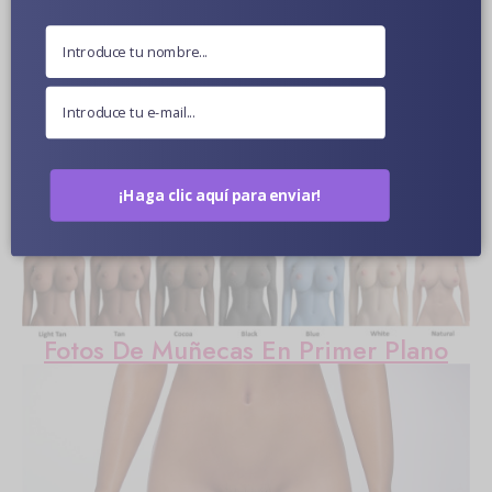
Más información
¡Haga clic aquí para enviar!
Color De Piel Opcional
Fotos De Muñecas En Primer Plano