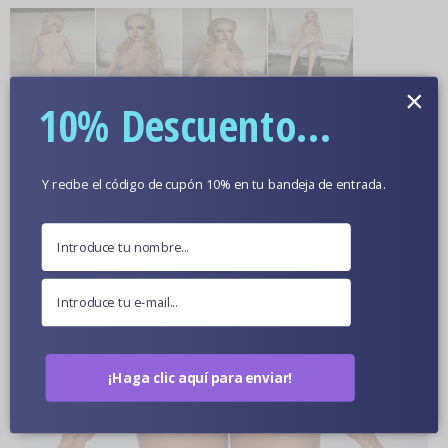
×
10% Descuento...
Más información
Color De Piel Opcional
Y recibe el código de cupón 10% en tu bandeja de entrada.
Fotos De Muñecas En Primer Plano
¡Haga clic aquí para enviar!