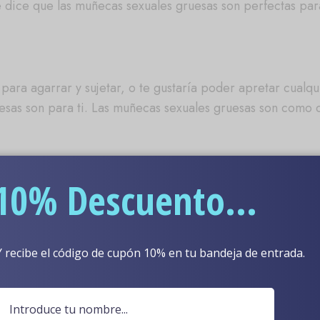
nte dice que las muñecas sexuales gruesas son perfectas 
?
s para agarrar y sujetar, o te gustaría poder apretar cual
sas son para ti. Las muñecas sexuales gruesas son como 
con nosotros?
10% Descuento...
s con tanto cuidado que quizás te preguntes si eran muje
o son conocidas por ser suaves, pero todas nuestras muñe
Y recibe el código de cupón 10% en tu bandeja de entrada.