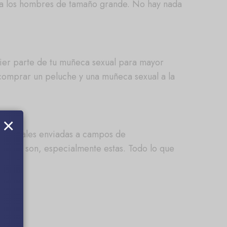
para los hombres de tamaño grande. No hay nada
quier parte de tu muñeca sexual para mayor
comprar un peluche y una muñeca sexual a la
×
res reales enviadas a campos de
cas lo son, especialmente estas. Todo lo que