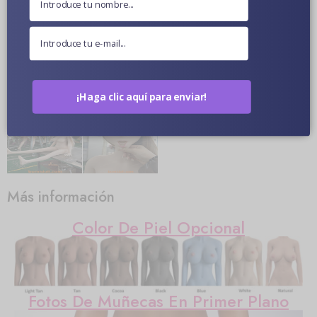
Fotos de muñecas sexuales
¡Haga clic aquí para enviar!
Más información
Color De Piel Opcional
Fotos De Muñecas En Primer Plano