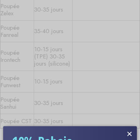
Poupée
30-35 jours
Zelex
Poupée
35-40 jours
Fanreal
10-15 jours
Poupée
(TPE) 30-35
Irontech
jours (silicone)
Poupée
10-15 jours
Funwest
Poupée
30-35 jours
Sanhui
Poupée CST
30-35 jours
×