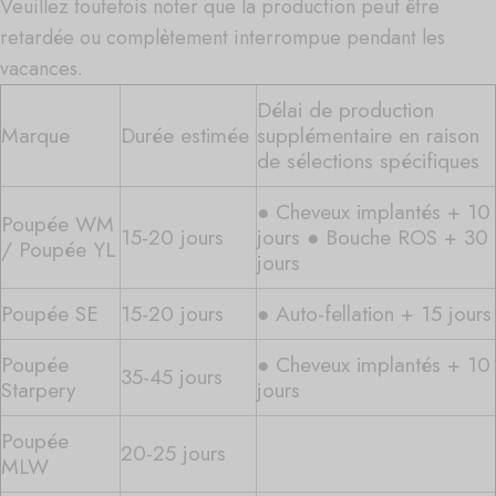
Veuillez toutefois noter que la production peut être
retardée ou complètement interrompue pendant les
vacances.
Délai de production
Marque
Durée estimée
supplémentaire en raison
de sélections spécifiques
● Cheveux implantés + 10
Poupée WM
15-20 jours
jours ● Bouche ROS + 30
/ Poupée YL
jours
Poupée SE
15-20 jours
● Auto-fellation + 15 jours
Poupée
● Cheveux implantés + 10
35-45 jours
Starpery
jours
Poupée
20-25 jours
MLW