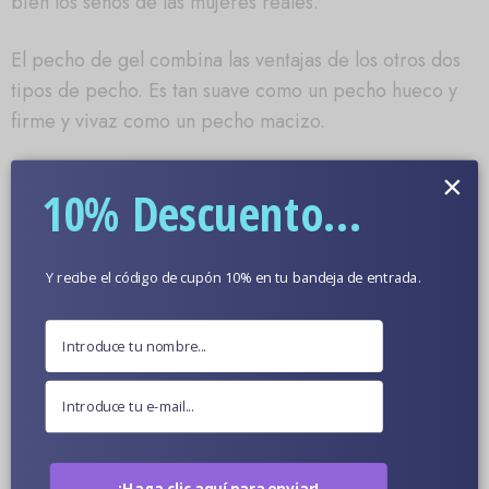
bien los senos de las mujeres reales.
El pecho de gel combina las ventajas de los otros dos
tipos de pecho. Es tan suave como un pecho hueco y
firme y vivaz como un pecho macizo.
Los senos de gel son la mejor opción si buscas un
×
10% Descuento...
realismo extremo. A menudo, los senos de gel son una
opción de mejora que ofrece el fabricante por un
cargo adicional. Por lo tanto, si tienes un presupuesto
Y recibe el código de cupón 10% en tu bandeja de entrada.
ajustado o no quieres gastar más en mejoras, esta
opción puede no ser para ti.
Ventajas:
Muy suave, realista, vivo y fuerte.
Contras:
Debes pagar extra para actualizar a esta
opción de senos
¡Haga clic aquí para enviar!