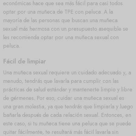
económicas hace que sea más fácil para casi todos
optar por una muñeca de TPE con peluca. A la
mayoría de las personas que buscan una muñeca
sexual más hermosa con un presupuesto asequible se
les recomienda optar por una muñeca sexual con
peluca.
Fácil de limpiar
Una muñeca sexual requiere un cuidado adecuado y, a
menudo, tendrás que lavarla para cumplir con las
prácticas de salud estándar y mantenerte limpio y libre
de gérmenes. Por eso, cuidar una muñeca sexual es
una gran molestia, ya que tendrás que limpiarla y luego
bañarla después de cada relación sexual. Entonces, en
este caso, si tu muñeca tiene una peluca que se puede
quitar fácilmente, te resultará más fácil lavarla sin