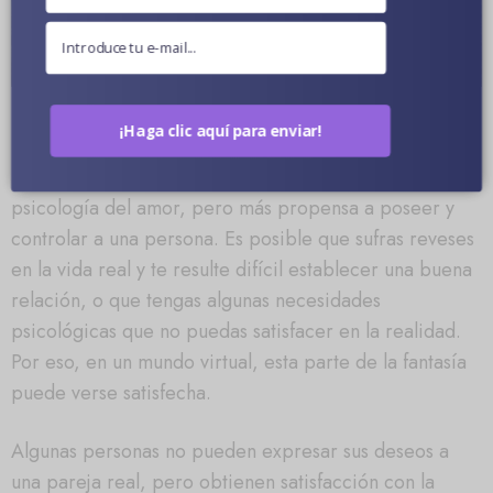
¿Por qué necesitamos una muñeca sexual?
¡Haga clic aquí para enviar!
De hecho, las muñecas sexuales son un sustituto y una
satisfacción de la vida real.
Es bastante similar a la
psicología del amor, pero más propensa a poseer y
controlar a una persona. Es posible que sufras reveses
en la vida real y te resulte difícil establecer una buena
relación, o que tengas algunas necesidades
psicológicas que no puedas satisfacer en la realidad.
Por eso, en un mundo virtual, esta parte de la fantasía
puede verse satisfecha.
Algunas personas no pueden expresar sus deseos a
una pareja real, pero obtienen satisfacción con la