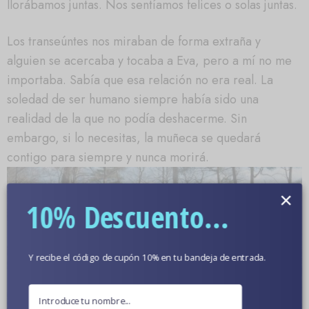
llorábamos juntas. Nos sentíamos felices o solas juntas.
Los transeúntes nos miraban de forma extraña y
alguien se acercaba y tocaba a Eva, pero a mí no me
importaba. Sabía que esa relación no era real. La
soledad de ser humano siempre había sido una
realidad de la que no podía deshacerme. Sin
embargo, si lo necesitas, la muñeca se quedará
contigo para siempre y nunca morirá.
×
10% Descuento...
Y recibe el código de cupón 10% en tu bandeja de entrada.