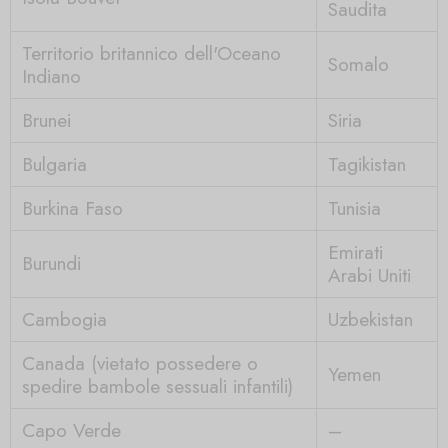
Saudita
Territorio britannico dell'Oceano
Somalo
Indiano
Brunei
Siria
Bulgaria
Tagikistan
Burkina Faso
Tunisia
Emirati
Burundi
Arabi Uniti
Cambogia
Uzbekistan
Canada (vietato possedere o
Yemen
spedire bambole sessuali infantili)
Capo Verde
–