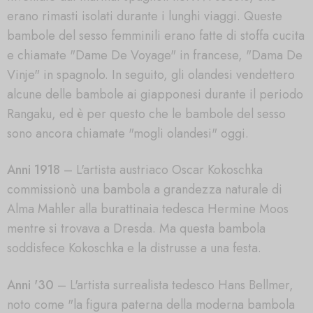
erano rimasti isolati durante i lunghi viaggi. Queste
bambole del sesso femminili erano fatte di stoffa cucita
e chiamate "Dame De Voyage" in francese, "Dama De
Vinje" in spagnolo. In seguito, gli olandesi vendettero
alcune delle bambole ai giapponesi durante il periodo
Rangaku, ed è per questo che le bambole del sesso
sono ancora chiamate "mogli olandesi" oggi.
Anni 1918
– L'artista austriaco Oscar Kokoschka
commissionò una bambola a grandezza naturale di
Alma Mahler alla burattinaia tedesca Hermine Moos
mentre si trovava a Dresda. Ma questa bambola
soddisfece Kokoschka e la distrusse a una festa.
Anni '30
– L'artista surrealista tedesco Hans Bellmer,
noto come "la figura paterna della moderna bambola