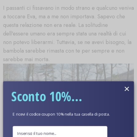
I passanti ci fissavano in modo strano e qualcuno veniva
a toccare Eva, ma a me non importava. Sapevo che
questa relazione non era reale. La solitudine
dell'essere umano era sempre stata una realtà di cui
non potevo liberarmi. Tuttavia, se ne avevi bisogno, la
bambola sarebbe rimasta con te per sempre e non
sarebbe mai morta.
×
Sconto 10%...
E ricevi il codice coupon 10% nella tua casella di posta.