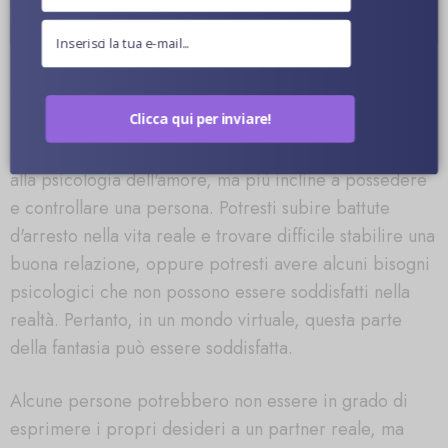
Perché abbiamo bisogno di una bambola del
sesso?
Clicca qui per inviare!
In realtà, le bambole del sesso sono un sostituto e un
completamento della vita reale.
È abbastanza simile
alla psicologia dell'amore, ma più incline a possedere
e controllare una persona. Potresti subire battute
d'arresto nella vita reale e trovare difficile stabilire una
buona relazione, oppure potresti avere alcuni bisogni
psicologici che non possono essere soddisfatti nella
realtà. Pertanto, in un mondo virtuale, questa parte
della fantasia può essere soddisfatta.
Alcune persone potrebbero non essere in grado di
esprimere i propri desideri a un partner reale, ma