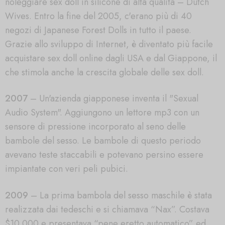
noleggiare sex doll in silicone di alta qualità – Dutch
Wives. Entro la fine del 2005, c'erano più di 40
negozi di Japanese Forest Dolls in tutto il paese.
Grazie allo sviluppo di Internet, è diventato più facile
acquistare sex doll online dagli USA e dal Giappone, il
che stimola anche la crescita globale delle sex doll.
2007
– Un'azienda giapponese inventa il "Sexual
Audio System". Aggiungono un lettore mp3 con un
sensore di pressione incorporato al seno delle
bambole del sesso. Le bambole di questo periodo
avevano teste staccabili e potevano persino essere
impiantate con veri peli pubici.
2009
– La prima bambola del sesso maschile è stata
realizzata dai tedeschi e si chiamava “Nax”. Costava
$10.000 e presentava “pene eretto automatico” ed