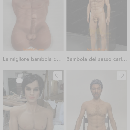
La migliore bambola del sesso
Bambola del sesso carina