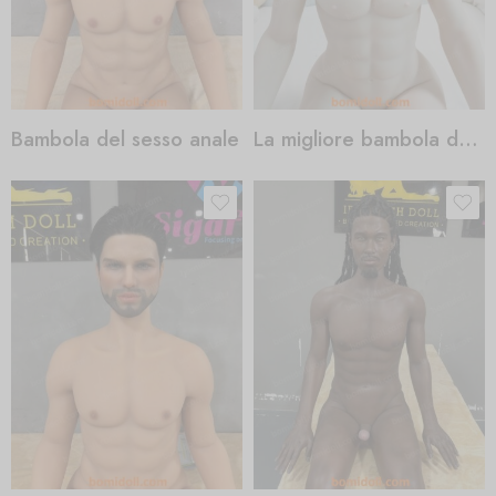
Bambola del sesso anale
La migliore bambola del sesso