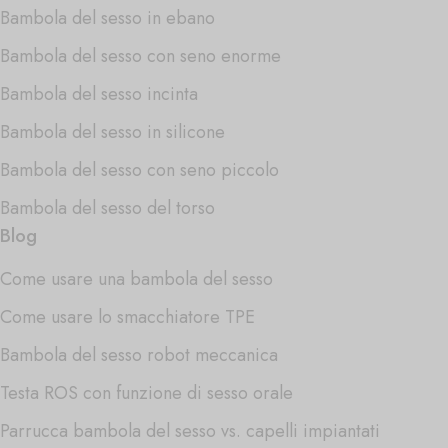
Bambola del sesso in ebano
Bambola del sesso con seno enorme
Bambola del sesso incinta
Bambola del sesso in silicone
Bambola del sesso con seno piccolo
Bambola del sesso del torso
Blog
Come usare una bambola del sesso
Come usare lo smacchiatore TPE
Bambola del sesso robot meccanica
Testa ROS con funzione di sesso orale
Parrucca bambola del sesso vs. capelli impiantati