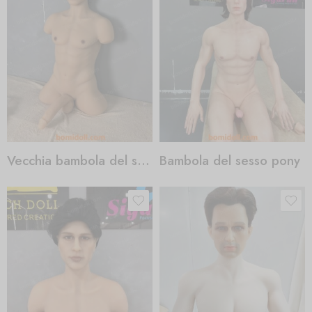
Vecchia bambola del sesso
Bambola del sesso pony