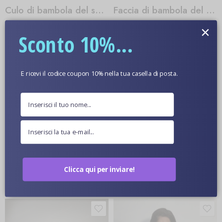
Culo di bambola del sesso
Faccia di bambola del sesso
×
Sconto 10%...
E ricevi il codice coupon 10% nella tua casella di posta.
Clicca qui per inviare!
Gioco della bambola del sesso
Ragazza bambola del sesso