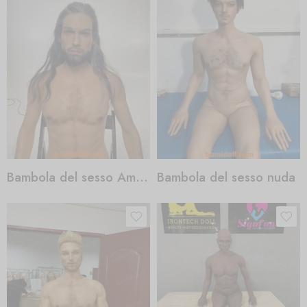
Bambola del sesso Amore
Bambola del sesso nuda