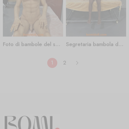
Foto di bambole del sesso
Segretaria bambola del sesso
1
2