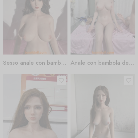
Sesso anale con bambola
Anale con bambola del sesso