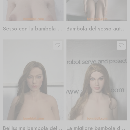
Sesso con la bambola Anastasia
Bambola del sesso automatizzata
Bellissima bambola del sesso
La migliore bambola del sesso maschile