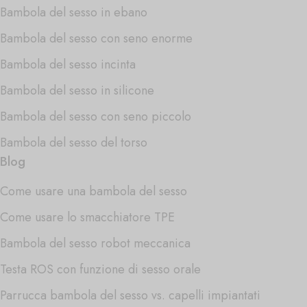
Bambola del sesso in ebano
Bambola del sesso con seno enorme
Bambola del sesso incinta
Bambola del sesso in silicone
Bambola del sesso con seno piccolo
Bambola del sesso del torso
Blog
Come usare una bambola del sesso
Come usare lo smacchiatore TPE
Bambola del sesso robot meccanica
Testa ROS con funzione di sesso orale
Parrucca bambola del sesso vs. capelli impiantati