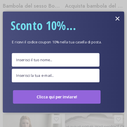
Bambola del sesso Bob Saget
Acquista bambola del sesso a buon mercato
×
Sconto 10%...
E ricevi il codice coupon 10% nella tua casella di posta.
Clicca qui per inviare!
bambola del sesso delle celebrità
bambola del sesso in tpe economica