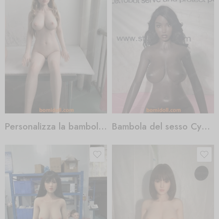
Personalizza la bambola del sesso
Bambola del sesso Cyberskin