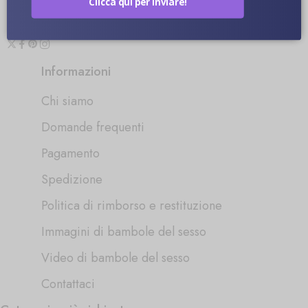
bomidoll.com
Clicca qui per inviare!
Informazioni
Chi siamo
Domande frequenti
Pagamento
Spedizione
Politica di rimborso e restituzione
Immagini di bambole del sesso
Video di bambole del sesso
Contattaci