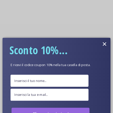
×
Sconto 10%...
E ricevi il codice coupon 10% nella tua casella di posta.
8913 Glen Eagles Ave. Brooklyn,
11210 di New York
(+01)-631-672-0993
bomidoll@xoxdoll.com