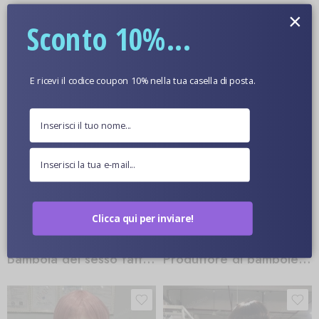
Abbigliamento per bambole del sesso
Bambola del sesso Creampie
×
Sconto 10%...
E ricevi il codice coupon 10% nella tua casella di posta.
Clicca qui per inviare!
Bambola del sesso fatta in casa
Produttore di bambole del sesso