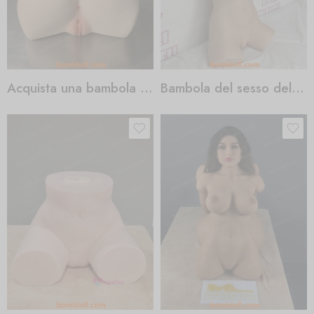
Acquista una bambola del sesso
Bambola del sesso del gatto