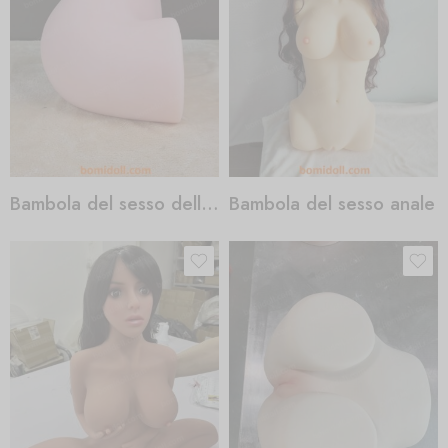
Bambola del sesso dell'aria
Bambola del sesso anale