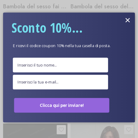
Bambola del sesso fai da te
Bambola del sesso del cane
×
Sconto 10%...
E ricevi il codice coupon 10% nella tua casella di posta.
Clicca qui per inviare!
Bambola Dva Dex
Bambola del sesso elfica