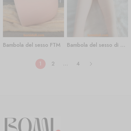
Bambola del sesso FTM
Bambola del sesso di Fuck
1
2
…
4