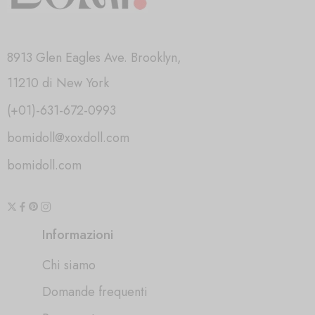
8913 Glen Eagles Ave. Brooklyn,
11210 di New York
(+01)-631-672-0993
bomidoll@xoxdoll.com
bomidoll.com
Informazioni
Chi siamo
Domande frequenti