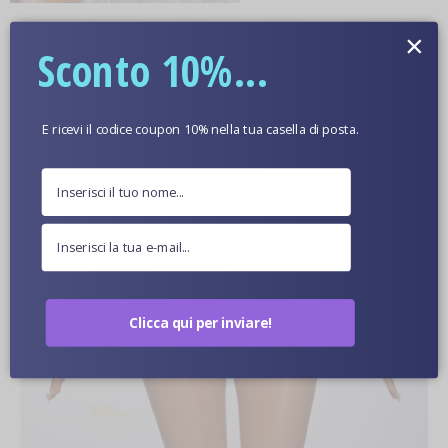
Ulteriori informazioni
×
Sconto 10%...
Colore Della Pelle Opzionale
E ricevi il codice coupon 10% nella tua casella di posta.
Immagini Ravvicinate Di Bambole
Clicca qui per inviare!