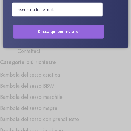
Spedizione
Politica di rimborso e restituzione
Immagini di bambole del sesso
Clicca qui per inviare!
Video di bambole del sesso
Contattaci
Categorie più richieste
Bambola del sesso asiatica
Bambola del sesso BBW
Bambola del sesso maschile
Bambola del sesso magra
Bambola del sesso con grandi tette
Bambola del sesso in ebano