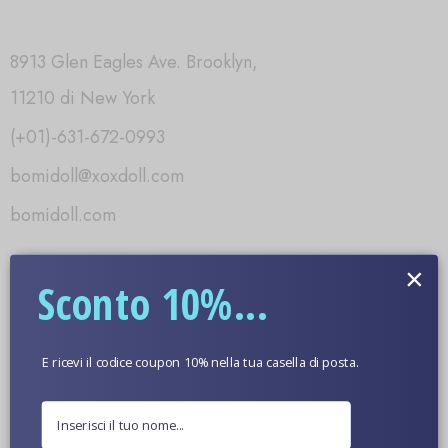
8913 Glen Eagles Ave. Brooklyn,
11210 di New York
(+01)-631-672-0993
bomidoll@xoxdoll.com
bomidoll.com
×
Sconto 10%...
Informazioni
Chi siamo
E ricevi il codice coupon 10% nella tua casella di posta.
Domande frequenti
Pagamento