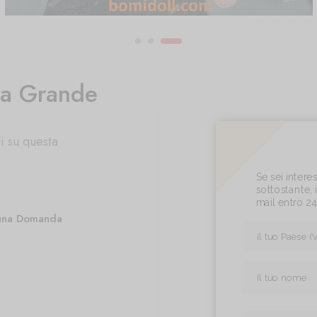
na Grande
i su questa
Se sei inter
sottostante, i
mail entro 2
una Domanda