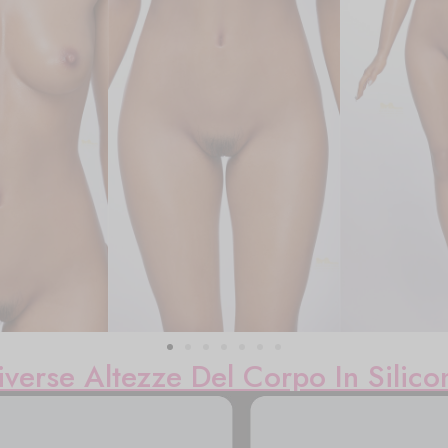
iverse Altezze Del Corpo In Silico