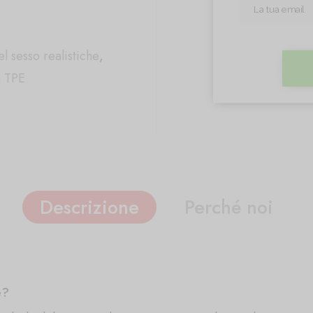
l sesso realistiche
,
n TPE
Descrizione
Perché noi
e?