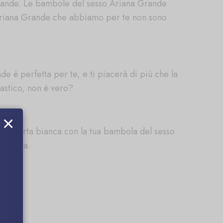
rande. Le bambole del sesso Ariana Grande
o Ariana Grande che abbiamo per te non sono
 è perfetta per te, e ti piacerà di più che la
astico, non è vero?
×
re carta bianca con la tua bambola del sesso
e basta.