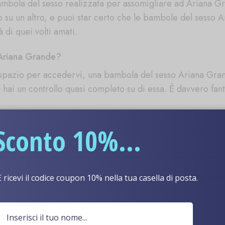
mbola del sesso realizzata per assomigliare ad Ariana G
o su un altro, e puoi star certo che le bambole del sess
à di quei volti amati.
 Ariana Grande?
spazio per accedervi, una bambola del sesso Ariana Grande
ai un controllo quasi completo su di essa. È davvero fant
riana Grande?
Sconto 10%...
me se stessi scopando Ariana Grande in persona. Puoi ave
 darà gioia, perché la tua bambola dell'amore lo prenderà 
E ricevi il codice coupon 10% nella tua casella di posta.