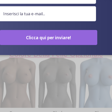
Clicca qui per inviare!
Colore Della Pelle Opzionale