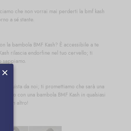
diciamo che non vorrai mai perderti la bmf kash
rno a sé stante.
 con la bambola BMF Kash? È accessibile a te
h rilascia endorfine nel tuo cervello; ti
lo sappiamo.
×
 Acquista da noi; ti promettiamo che sarà una
di sesso con una bambola BMF Kash in qualsiasi
ualcun altro!