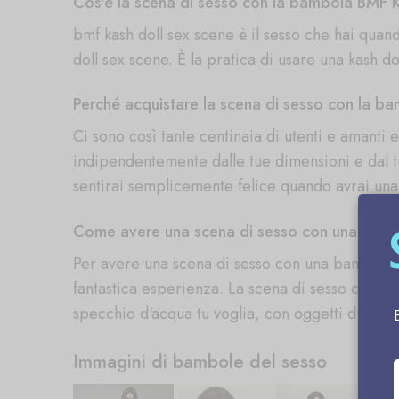
Cos'è la scena di sesso con la bambola BMF 
bmf kash doll sex scene è il sesso che hai quan
doll sex scene. È la pratica di usare una kash do
Perché acquistare la scena di sesso con la 
Ci sono così tante centinaia di utenti e amanti
indipendentemente dalle tue dimensioni e dal tu
sentirai semplicemente felice quando avrai una
Come avere una scena di sesso con una bam
Per avere una scena di sesso con una bambola 
fantastica esperienza. La scena di sesso con u
specchio d'acqua tu voglia, con oggetti di scen
Immagini di bambole del sesso