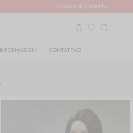
Richiesta di preventivo
INFORMAZIONI
CONTATTACI
e