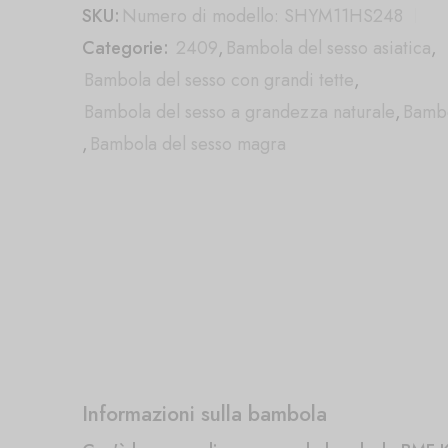
SKU:
Numero di modello: SHYM11HS248
Categorie:
2409
,
Bambola del sesso asiatica
,
Bambola del sesso con grandi tette
,
Bambola del sesso a grandezza naturale
,
Bambo
,
Bambola del sesso magra
Informazioni sulla bambola