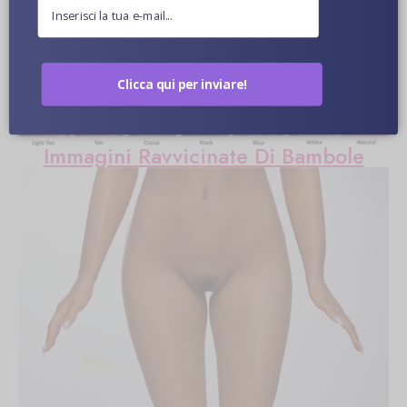
Ulteriori informazioni
Colore Della Pelle Opzionale
Clicca qui per inviare!
Immagini Ravvicinate Di Bambole