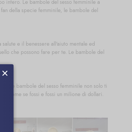
po intero. Le bambole del sesso femminile a
un fan della specie femminile, le bambole del
a salute e il benessere all'aiuto mentale ed
uello che possono fare per te. Le bambole del
×
vita. Le bambole del sesso femminile non solo ti
i come se fossi e fossi un milione di dollari.