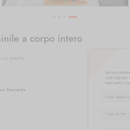
nile a corpo intero
i su questa
Se sei inter
sottostante, i
mail entro 2
una Domanda