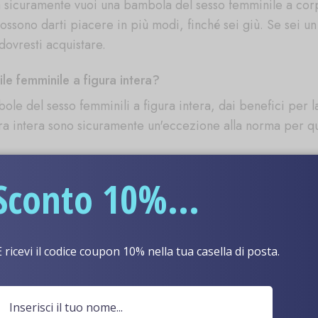
ra sicuramente vuoi una bambola del sesso femminile a cor
 possono darti piacere in più modi, finché sei giù. Se sei 
dovresti acquistare.
le femminile a figura intera?
bole del sesso femminili a figura intera, dai benefici per l
ra intera sono sicuramente un'eccezione alla norma per q
Sconto 10%...
abile femminile a figura intera?
tto, dal conforto alla rassicurazione all'amore per la tua 
acere, ma ti tengono anche compagnia e ti aiutano a sentirt
E ricevi il codice coupon 10% nella tua casella di posta.