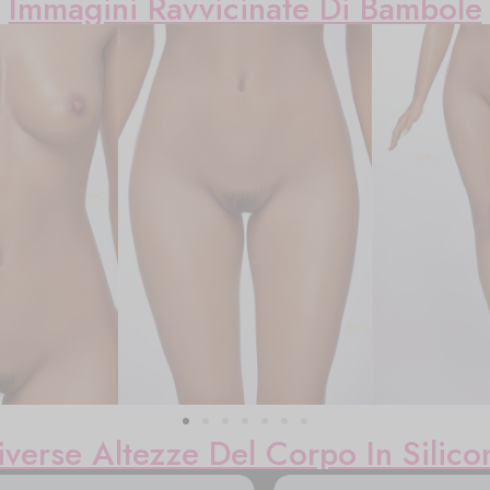
Immagini Ravvicinate Di Bambole
iverse Altezze Del Corpo In Silico