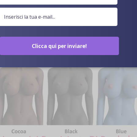
Clicca qui per inviare!
Colore Della Pelle Opzionale