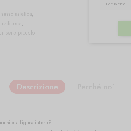
sesso asiatica
,
n silicone
,
on seno piccolo
Descrizione
Perché noi
inile a figura intera?