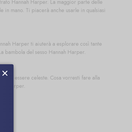
ntrato Hannah Harper. La maggior parte delle
 in mano. Ti piacerà anche usarle in qualsiasi
nah Harper ti aiuterà a esplorare così tante
? La bambola del sesso Hannah Harper.
×
n un essere celeste. Cosa vorresti fare alla
nnah Harper.