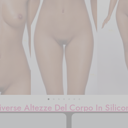
iverse Altezze Del Corpo In Silico