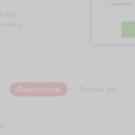
i tette
,
so magra
,
Descrizione
Perché noi
r?