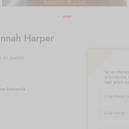
annah Harper
i su questa
Se sei inter
sottostante, i
mail entro 2
una Domanda