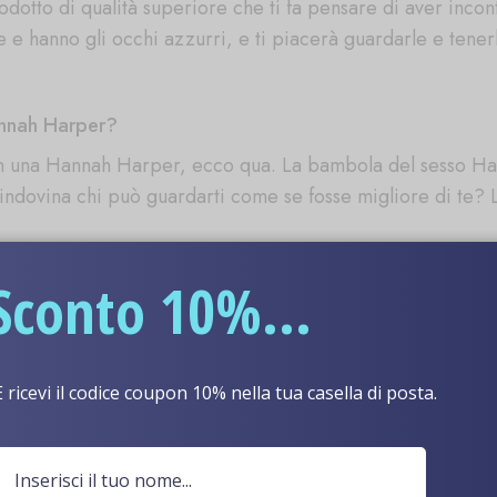
otto di qualità superiore che ti fa pensare di aver inco
hanno gli occhi azzurri, e ti piacerà guardarle e tenerle
annah Harper?
con una Hannah Harper, ecco qua. La bambola del sesso Han
 indovina chi può guardarti come se fosse migliore di te
 Harper?
Sconto 10%...
bambola del sesso Angrl come faresti se stessi dormendo co
te così che dovresti trattare la tua bambola del sesso Ha
E ricevi il codice coupon 10% nella tua casella di posta.