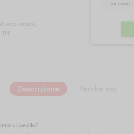
l sesso lesbica
,
n TPE
Descrizione
Perché noi
orma di cavallo?