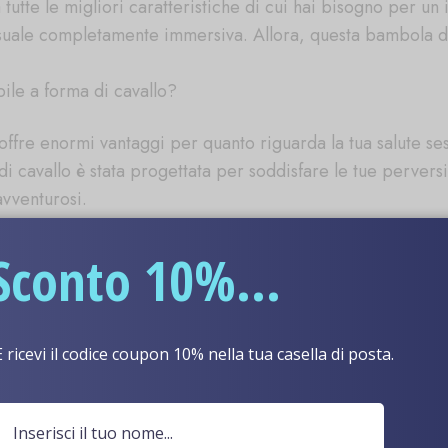
tutte le migliori caratteristiche di cui hai bisogno per 
ssuale completamente immersiva. Allora, questa bambola de
ile a forma di cavallo?
offre enormi vantaggi per quanto riguarda la tua salute ses
 cavallo è stata progettata per soddisfare le tue perversi
avventurosi.
i cavallo?
Sconto 10%...
to ciò che devi fare è usare ogni parte del corpo della ba
tutte le tue fantasie sessuali più sfrenate mentre ti godi 
molante.
E ricevi il codice coupon 10% nella tua casella di posta.