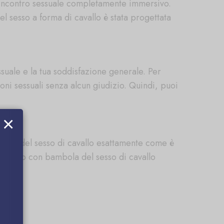
un incontro sessuale completamente immersivo.
l sesso a forma di cavallo è stata progettata
suale e la tua soddisfazione generale. Per
oni sessuali senza alcun giudizio. Quindi, puoi
×
mbola del sesso di cavallo esattamente come è
un sesso con bambola del sesso di cavallo