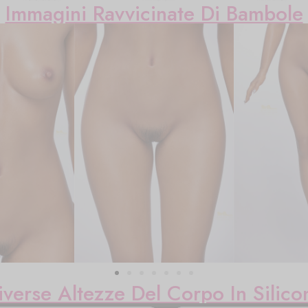
Immagini Ravvicinate Di Bambole
iverse Altezze Del Corpo In Silico