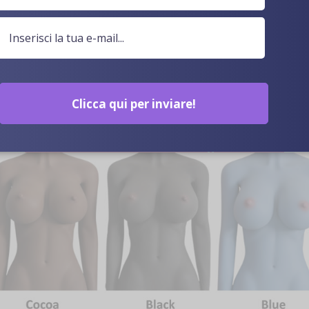
Clicca qui per inviare!
Colore Della Pelle Opzionale