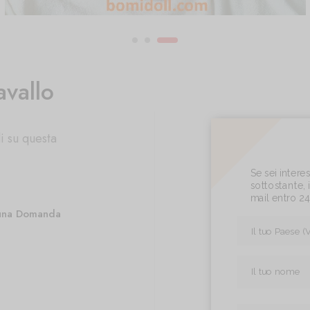
avallo
i su questa
Se sei inter
sottostante, i
mail entro 2
una Domanda