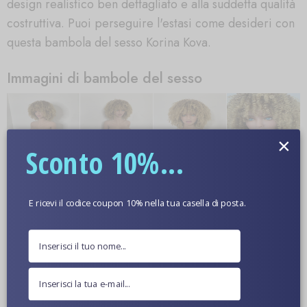
design realistico ben dettagliato e alla suddetta qualità
costruttiva. Puoi perseguire l'estasi come desideri con
questa bambola del sesso Korina Kova.
Immagini di bambole del sesso
×
Sconto 10%...
E ricevi il codice coupon 10% nella tua casella di posta.
Ulteriori informazioni
Colore Della Pelle Opzionale