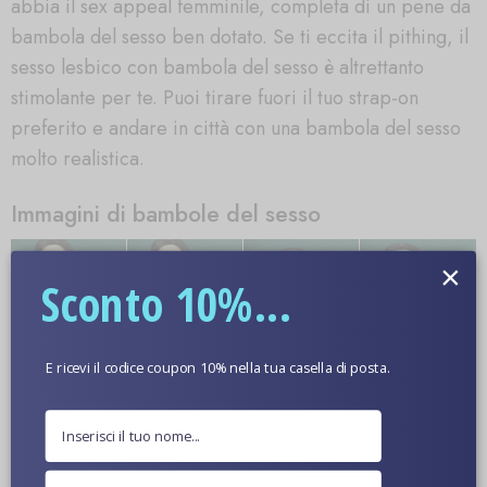
abbia il sex appeal femminile, completa di un pene da
bambola del sesso ben dotato. Se ti eccita il pithing, il
sesso lesbico con bambola del sesso è altrettanto
stimolante per te. Puoi tirare fuori il tuo strap-on
preferito e andare in città con una bambola del sesso
molto realistica.
Immagini di bambole del sesso
×
Sconto 10%...
E ricevi il codice coupon 10% nella tua casella di posta.