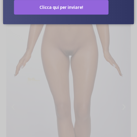
Clicca qui per inviare!
Immagini Ravvicinate Di Bambole