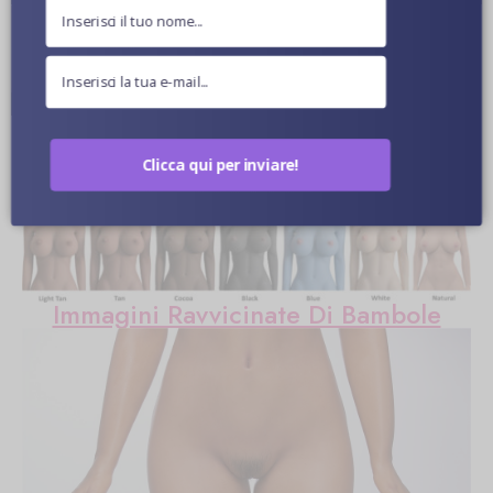
Ulteriori informazioni
Clicca qui per inviare!
Colore Della Pelle Opzionale
Immagini Ravvicinate Di Bambole