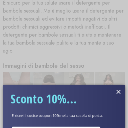
È sicuro per la tua salute usare il detergente per
bambole sessuali. Ma è meglio usare il detergente per
bambole sessuali ed evitare impatti negativi da altri
prodotti chimici aggressivi o metodi inefficaci. Il
detergente per bambole sessuali ti aiuta a mantenere
la tua bambola sessuale pulita e la tua mente a suo
agio.
Immagini di bambole del sesso
×
Sconto 10%...
E ricevi il codice coupon 10% nella tua casella di posta.