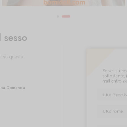
l sesso
i su questa
Se sei inter
sottostante, i
mail entro 2
una Domanda