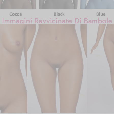
Immagini Ravvicinate Di Bambole