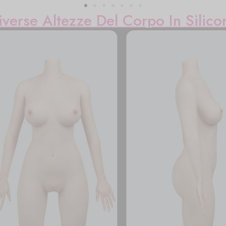
iverse Altezze Del Corpo In Silico