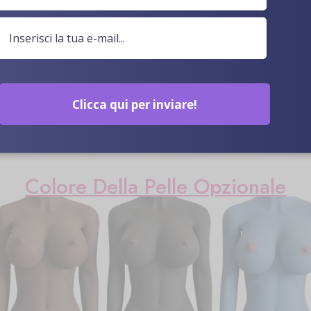
Clicca qui per inviare!
Colore Della Pelle Opzionale