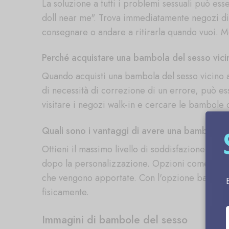
La soluzione a tutti i problemi sessuali può es
doll near me". Trova immediatamente negozi di se
consegnare o andare a ritirarla quando vuoi. Men
Perché acquistare una bambola del sesso vic
Quando acquisti una bambola del sesso vicino a
di necessità di correzione di un errore, può es
visitare i negozi walk-in e cercare le bambole d
Quali sono i vantaggi di avere una bambola d
Ottieni il massimo livello di soddisfazione senz
dopo la personalizzazione. Opzioni come color
che vengono apportate. Con l'opzione bambola d
fisicamente.
Immagini di bambole del sesso