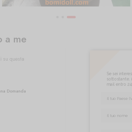
o a me
i su questa
Se sei inter
sottostante, i
mail entro 2
una Domanda