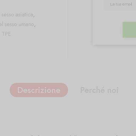
sesso asiatica
,
el sesso umano
,
n TPE
Descrizione
Perché noi