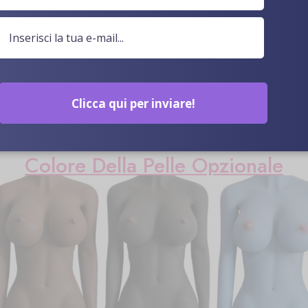
Clicca qui per inviare!
Colore Della Pelle Opzionale