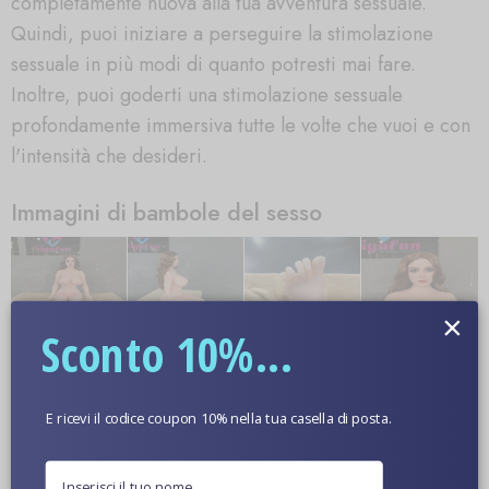
completamente nuova alla tua avventura sessuale.
Quindi, puoi iniziare a perseguire la stimolazione
sessuale in più modi di quanto potresti mai fare.
Inoltre, puoi goderti una stimolazione sessuale
profondamente immersiva tutte le volte che vuoi e con
l'intensità che desideri.
Immagini di bambole del sesso
×
Sconto 10%...
E ricevi il codice coupon 10% nella tua casella di posta.