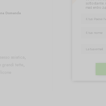
sottostante, i
mail entro 2
una Domanda
sesso asiatica
,
 grandi tette
,
ilicone