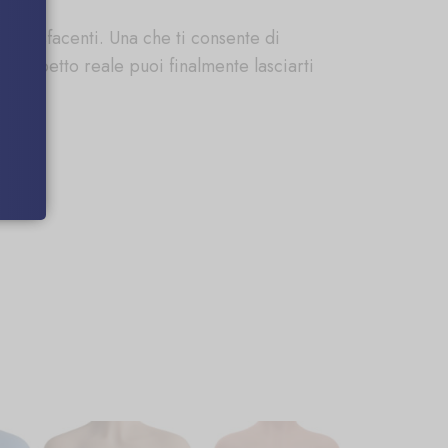
oddisfacenti. Una che ti consente di
l'aspetto reale puoi finalmente lasciarti
i.