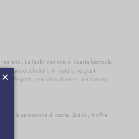
realistici. La fabbricazione di questa bambola
ero. Questo scheletro di metallo ha giunti
×
o dall'aspetto realistico di avere una finitura
e con la sensazione di carne. Quindi, ti offre