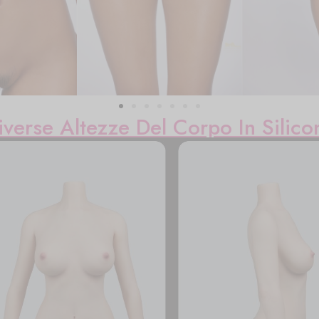
iverse Altezze Del Corpo In Silico