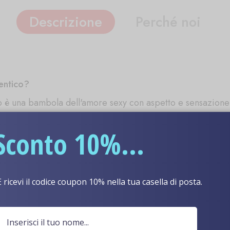
Descrizione
Perché noi
entico?
co è una bambola dell'amore sexy con aspetto e sensazione 
lavorazione di TPE di grado medico su metallo solido e legg
Sconto 10%...
umani. Il TPE di alta qualità consente alla bambola del sess
perficie.
'aspetto autentico?
E ricevi il codice coupon 10% nella tua casella di posta.
un aspetto vivido e realistico che si combina perfettament
involgenti.