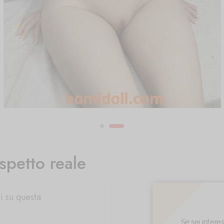
spetto reale
i su questa
Se sei inter