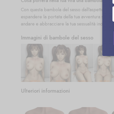
Cosa porterà nella tua vita una bambola del s
Con questa bambola del sesso dall'aspetto real
espandere la portata della tua avventura sessua
andare e abbracciare la tua sessualità indipend
Immagini di bambole del sesso
Ulteriori informazioni