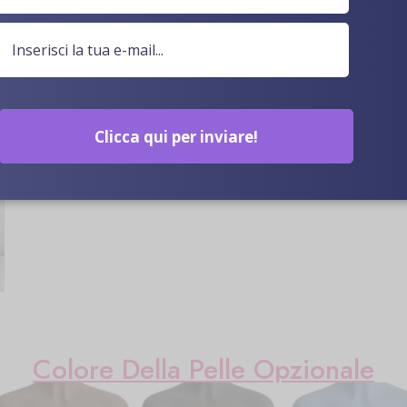
esso dall'aspetto autentico?
e, puoi goderti le esperienze sessuali più profondamente s
le come desideri. Quindi, con questa bambola del sesso dal
entemente da quanto siano selvagge le tue fantasie sessual
Clicca qui per inviare!
Colore Della Pelle Opzionale