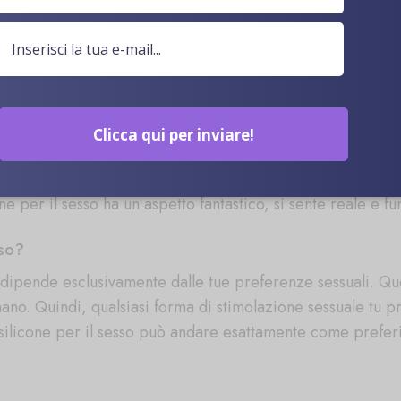
 il sesso?
mpagna intima ben dettagliata. Una che ha tutte le caratte
Quindi, questa bambola in silicone per il sesso ti garan
ne per il sesso?
Clicca qui per inviare!
tto più vivido e realistico. Oltre ad avere dettagli così rea
 offrendo una sensazione di carne profondamente immersiva 
e per il sesso ha un aspetto fantastico, si sente reale e 
sso?
o dipende esclusivamente dalle tue preferenze sessuali. Qu
ano. Quindi, qualsiasi forma di stimolazione sessuale tu pr
n silicone per il sesso può andare esattamente come preferi