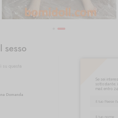
l sesso
i su questa
Se sei inter
sottostante, i
mail entro 2
una Domanda