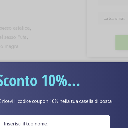
sesso asiatica
,
l sesso Futa
,
so magra
Sconto 10%...
Descrizione
Perché noi
E ricevi il codice coupon 10% nella tua casella di posta.