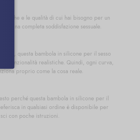
ristiche e le qualità di cui hai bisogno per un
tisce una completa soddisfazione sessuale.
listici, questa bambola in silicone per il sesso
e funzionalità realistiche. Quindi, ogni curva,
funziona proprio come la cosa reale.
esto perché questa bambola in silicone per il
eferisca in qualsiasi ordine è disponibile per
sci con poche istruzioni.