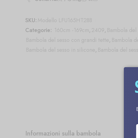
SKU:
Modello LFU165HT288
Categorie:
160cm -169cm
,
2409
,
Bambola del 
Bambola del sesso con grandi tette
,
Bambola de
Bambola del sesso in silicone
,
Bambola del ses
Informazioni sulla bambola