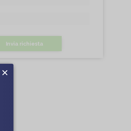
Invia richiesta
×