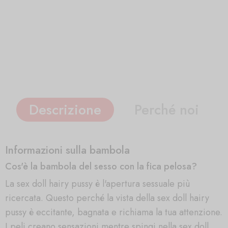
Descrizione
Perché noi
Informazioni sulla bambola
Cos'è la bambola del sesso con la fica pelosa?
La sex doll hairy pussy è l'apertura sessuale più
ricercata. Questo perché la vista della sex doll hairy
pussy è eccitante, bagnata e richiama la tua attenzione.
I peli creano sensazioni mentre spingi nella sex doll