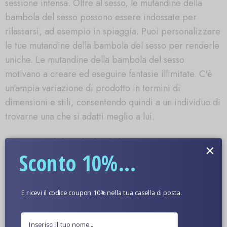
sessione intensa. Oltre al sesso, le mutandine della
bambola del sesso possono essere indossate per
rilassarsi, ad esempio in spiaggia. Puoi personalizzare
le tue mutandine della bambola del sesso per renderle
uniche. Le mutandine della bambola del sesso
motivano a creare ed eseguire fantasie illimitate. C'è
un'ampia variazione di prodotto in termini di
dimensioni e stili, consentendo quindi a un individuo di
trovarne una che si adatti meglio a lui.
Immagini di bambole del sesso
×
Sconto 10%...
E ricevi il codice coupon 10% nella tua casella di posta.