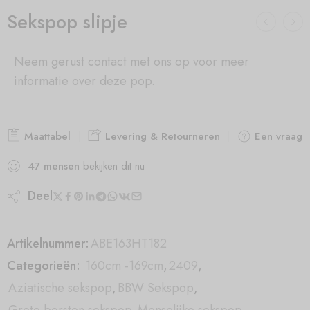
Sekspop slipje
Neem gerust contact met ons op voor meer
informatie over deze pop.
Maattabel
Levering & Retourneren
Een vraag s
47
mensen
bekijken dit nu
Deel
Artikelnummer:
ABE163HT182
Categorieën:
160cm -169cm
,
2409
,
Aziatische sekspop
,
BBW Sekspop
,