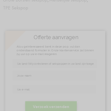
Grote borsten sekspop
,
Menselijke sekspop
,
TPE Sekspop
Offerte aanvragen
Als u geïnteresseerd bent in deze pop, vul dan
onderstaand formulier in. Onze klantenservice zal binnen
24 uur op uw e-mail reageren.
Verzoek verzenden