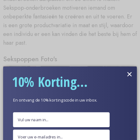
Sekspop-onderbroeken motiveren iemand om
onbeperkte fantasieën te creëren en uit te voeren. Er
is een grote productvariatie in maat en stijl, waardoor
een individu er een kan vinden die het beste bij hem of
haar past.
Sekspoppen Foto's
×
10% Korting...
En ontvang de 10% kortingscode in uw inbox.
Meer informatie