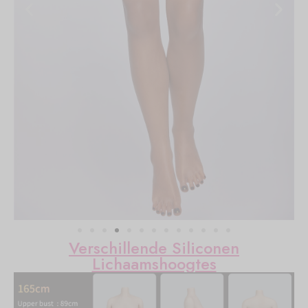
Verschillende Siliconen
Lichaamshoogtes