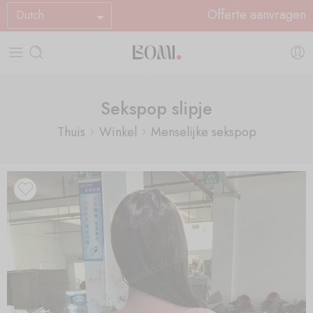
Offerte aanvragen
Dutch
Sekspop slipje
Thuis
Winkel
Menselijke sekspop