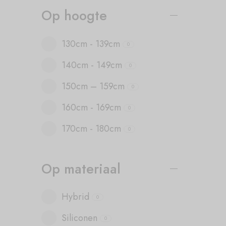
Op hoogte
130cm - 139cm
0
140cm - 149cm
0
150cm – 159cm
0
160cm - 169cm
0
170cm - 180cm
0
Op materiaal
Hybrid
0
Siliconen
0