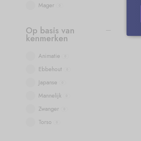
Mager
0
Op basis van
kenmerken
Animatie
0
Ebbehout
0
Japanse
0
Mannelijk
0
Zwanger
0
Torso
0