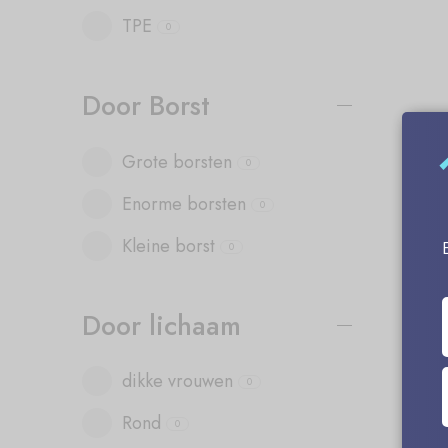
TPE
0
Door Borst
Grote borsten
0
Enorme borsten
0
Kleine borst
0
Door lichaam
dikke vrouwen
0
Rond
0