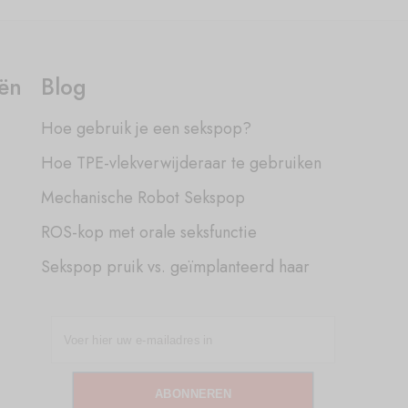
eën
Blog
Hoe gebruik je een sekspop?
Hoe TPE-vlekverwijderaar te gebruiken
Mechanische Robot Sekspop
ROS-kop met orale seksfunctie
Sekspop pruik vs. geïmplanteerd haar
ABONNEREN