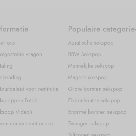
nformatie
Populaire categori
er ons
Aziatische sekspop
elgestelde vragen
BBW Sekspop
taling
Mannelijke sekspop
rzending
Magere sekspop
tourbeleid voor restitutie
Grote borsten sekspop
kspoppen Foto's
Ebbenhouten sekspop
kspop Video's
Enorme borsten sekspop
em contact met ons op
Zwanger sekspop
Siliconen sekspop