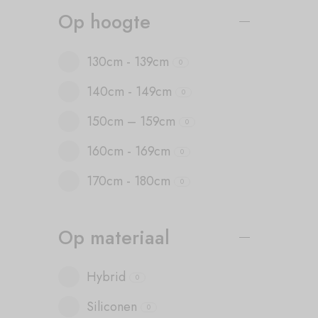
Op hoogte
130cm - 139cm
0
140cm - 149cm
0
150cm – 159cm
0
160cm - 169cm
0
170cm - 180cm
0
Op materiaal
Hybrid
0
Siliconen
0