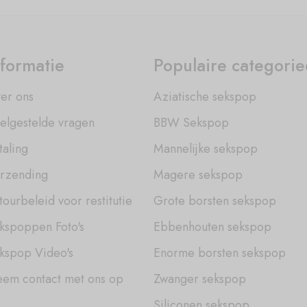
nformatie
Populaire categori
er ons
Aziatische sekspop
elgestelde vragen
BBW Sekspop
taling
Mannelijke sekspop
rzending
Magere sekspop
tourbeleid voor restitutie
Grote borsten sekspop
kspoppen Foto's
Ebbenhouten sekspop
kspop Video's
Enorme borsten sekspop
em contact met ons op
Zwanger sekspop
Siliconen sekspop