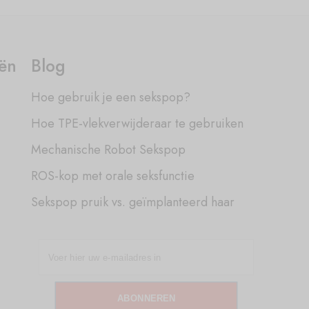
eën
Blog
Hoe gebruik je een sekspop?
Hoe TPE-vlekverwijderaar te gebruiken
Mechanische Robot Sekspop
ROS-kop met orale seksfunctie
Sekspop pruik vs. geïmplanteerd haar
ABONNEREN