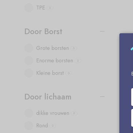
TPE
0
Door Borst
Grote borsten
0
Enorme borsten
0
Kleine borst
0
Door lichaam
dikke vrouwen
0
Rond
0