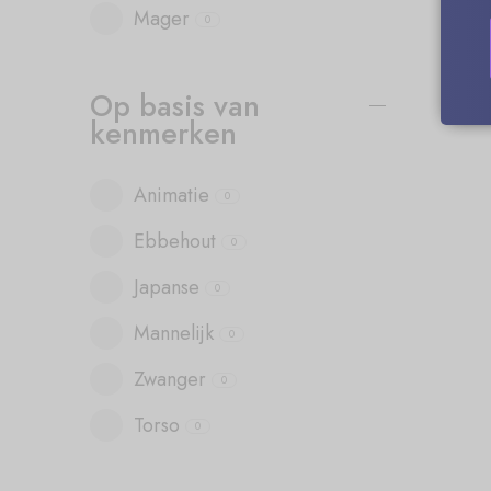
Mager
0
Op basis van
kenmerken
Animatie
0
Ebbehout
0
Japanse
0
Mannelijk
0
Zwanger
0
Torso
0