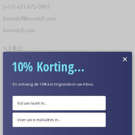
(+01)-631-672-0993
bomidoll@xoxdoll.com
bomidoll.com
×
Informatie
10% Korting...
Over ons
Veelgestelde vragen
En ontvang de 10% kortingscode in uw inbox.
Betaling
Verzending
Retourbeleid voor restitutie
Sekspoppen Foto's