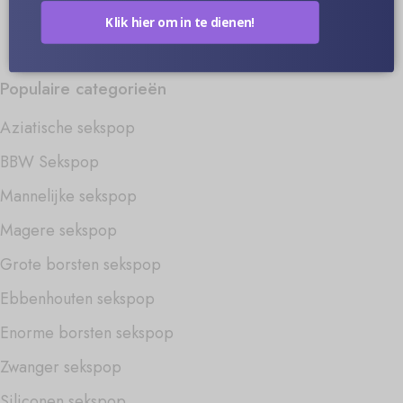
Sekspop Video's
Klik hier om in te dienen!
Neem contact met ons op
Populaire categorieën
Aziatische sekspop
BBW Sekspop
Mannelijke sekspop
Magere sekspop
Grote borsten sekspop
Ebbenhouten sekspop
Enorme borsten sekspop
Zwanger sekspop
Siliconen sekspop