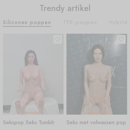
Trendy artikel
Siliconen poppen
TPE-poppen
Hybrid
Sekspop Seks Tumblr
Seks met volwassen pop