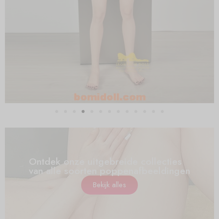
Ontdek onze uitgebreide collecties
van alle soorten poppenafbeeldingen
Bekijk alles