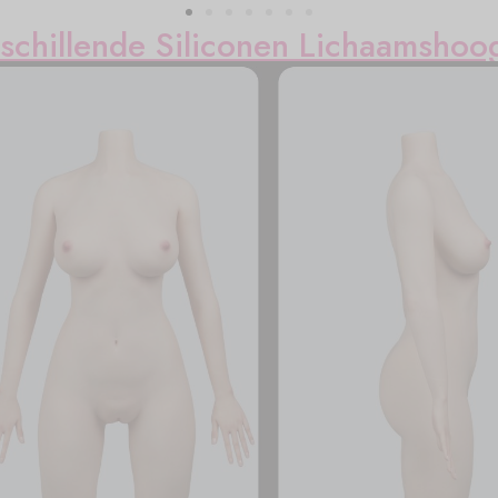
schillende Siliconen Lichaamshoo