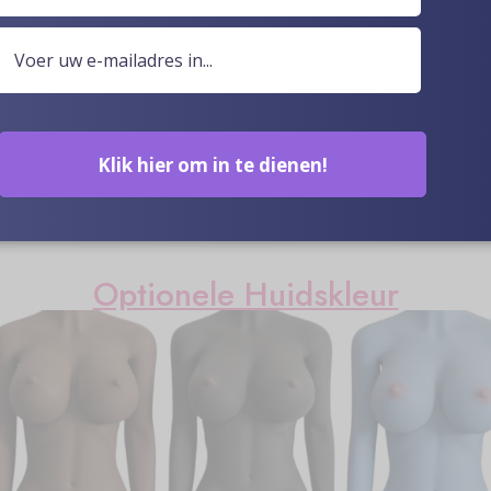
Klik hier om in te dienen!
Optionele Huidskleur