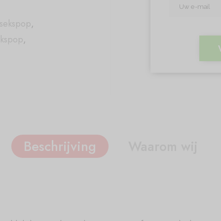
 sekspop
,
ekspop
,
Beschrijving
Waarom wij