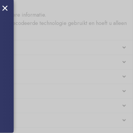
×
n andere informatie.
t SSL-gecodeerde technologie gebruikt en hoeft u alleen