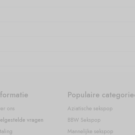
nformatie
Populaire categori
er ons
Aziatische sekspop
elgestelde vragen
BBW Sekspop
taling
Mannelijke sekspop