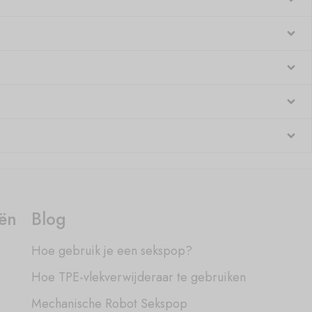
eën
Blog
Hoe gebruik je een sekspop?
Hoe TPE-vlekverwijderaar te gebruiken
Mechanische Robot Sekspop