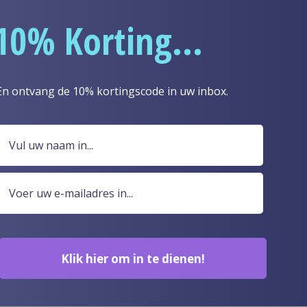
10% Korting...
ens opgeven, zoals uw naam, e-mailadres, afleveradres e
etalen. Voor uw veiligheid en gemak van de transactie word
En ontvang de 10% kortingscode in uw inbox.
?
Klik hier om in te dienen!